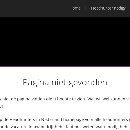
Home
Headhunter nodig?
Pagina niet gevonden
niet de pagina vinden die u hoopte te zien. Wat wij wel kunnen v
u!
op de Headhunters in Nederland homepage voor alle headhunters i
ande vacature in uw bedrijf hebt, laat ons weten wat u nodig heb