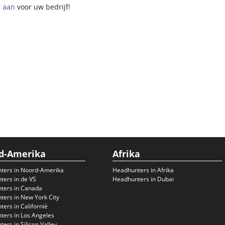
r aan
voor uw bedrijf!
d-Amerika
Afrika
ters in Noord-Amerika
Headhunters in Afrika
ers in de VS
Headhunters in Dubai
ters in Canada
ers in New York City
ers in Californië
ers in Los Angeles
ers in Silicon Valley