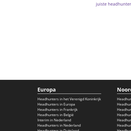
juiste headhunte
Europa
Noor
Headhunters in het Verenigd Koninkrijk
Headhun
Headhunters in Europa
Headhunt
Headhunters in Frankrijk
Headhun
Headhunters in België
Headhunt
Interim in Nederland
Headhunt
Headhunters in Nederland
Headhunt
Headhunters in Duitsland
Headhunt