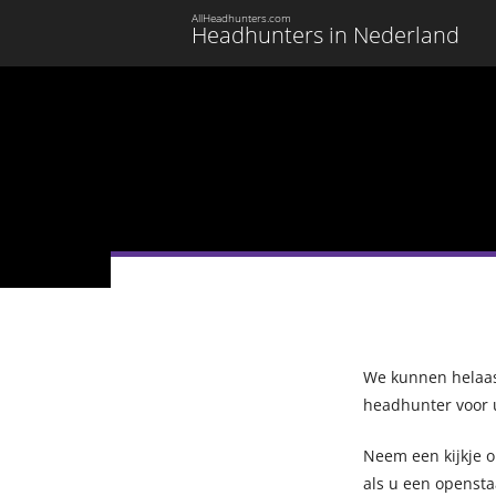
AllHeadhunters.com
Headhunters in Nederland
We kunnen helaas 
headhunter voor 
Neem een kijkje 
als u een opensta