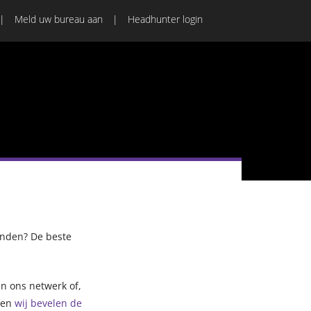
Meld uw bureau aan
Headhunter login
inden? De beste
n ons netwerk of,
t en
wij bevelen de