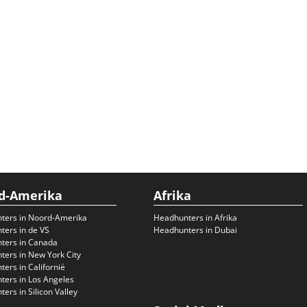
d-Amerika
Afrika
ters in Noord-Amerika
Headhunters in Afrika
ers in de VS
Headhunters in Dubai
ters in Canada
ers in New York City
ers in Californië
ers in Los Angeles
ers in Silicon Valley