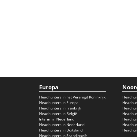
Europa
Noor
Headhunters in het Verenigd Koninkrijk
Headhun
Headhunters in Europa
Headhunt
Headhunters in Frankrijk
Headhun
Headhunters in België
Headhunt
Interim in Nederland
Headhunt
Headhunters in Nederland
Headhunt
Headhunters in Duitsland
Headhunt
Headhunters in Scandinavië