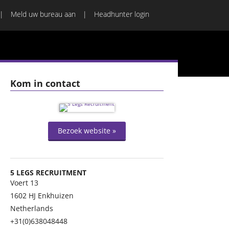
Meld uw bureau aan
Headhunter login
Kom in contact
Bezoek website »
5 LEGS RECRUITMENT
Voert 13
1602 HJ
Enkhuizen
Netherlands
+31(0)638048448