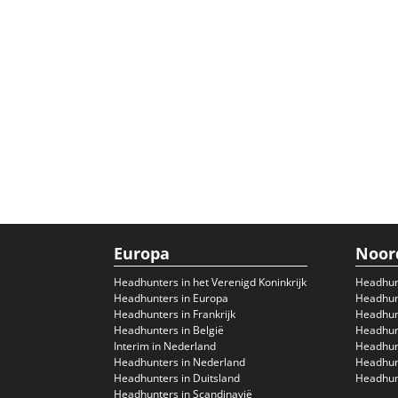
Europa
Noor
Headhunters in het Verenigd Koninkrijk
Headhun
Headhunters in Europa
Headhunt
Headhunters in Frankrijk
Headhun
Headhunters in België
Headhunt
Interim in Nederland
Headhunt
Headhunters in Nederland
Headhunt
Headhunters in Duitsland
Headhunt
Headhunters in Scandinavië