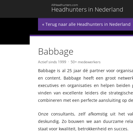
AllHeadhunters.com
Headhunters in Nederland
« Terug naar alle Headhunters in Nederland
Babbage
Actief sinds 1999
50+ medewerkers
Babbage is al 25 jaar dé partner voor organis
en content. Babbage heeft een groot netwe
executives en organisaties en helpen beiden 
vinden van excellente leiders die strategisc
combineren met een perfecte aansluiting op de 
Onze consultants, zelf afkomstig uit het v
deskundig. Zo bouwen we aan duurzame relat
staat voor kwaliteit, betrokkenheid en succes.