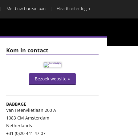
Meld uw bureau aan
Headhunter login
Kom in contact
Bezoek website »
BABBAGE
Van Heenvlietlaan 200 A
1083 CM
Amsterdam
Netherlands
+31 (0)20 441 47 07