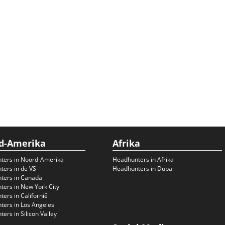
d-Amerika
Afrika
ters in Noord-Amerika
Headhunters in Afrika
ers in de VS
Headhunters in Dubai
ters in Canada
ers in New York City
ers in Californië
ers in Los Angeles
ers in Silicon Valley