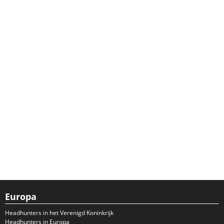
Europa
Headhunters in het Verenigd Koninkrijk
Headhunters in Europa