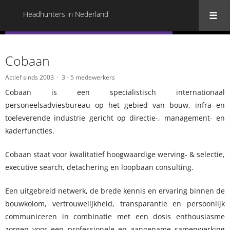
Headhunters in Nederland
« Terug naar alle Headhunters in Nederland
Cobaan
Actief sinds 2003
3 - 5 medewerkers
Cobaan is een specialistisch internationaal
personeelsadviesbureau op het gebied van bouw, infra en
toeleverende industrie gericht op directie-, management- en
kaderfuncties.
Cobaan staat voor kwalitatief hoogwaardige werving- & selectie,
executive search, detachering en loopbaan consulting.
Een uitgebreid netwerk, de brede kennis en ervaring binnen de
bouwkolom, vertrouwelijkheid, transparantie en persoonlijk
communiceren in combinatie met een dosis enthousiasme
zorgen voor een professionele en aangename samenwerking