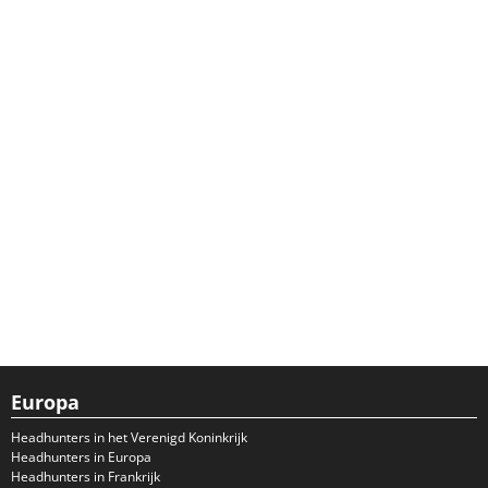
Europa
Headhunters in het Verenigd Koninkrijk
Headhunters in Europa
Headhunters in Frankrijk