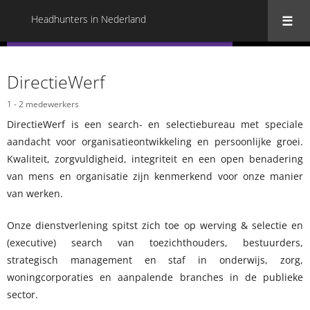
Headhunters in Nederland
« Terug naar alle Headhunters in Nederland
DirectieWerf
1 - 2 medewerkers
DirectieWerf is een search- en selectiebureau met speciale
aandacht voor organisatieontwikkeling en persoonlijke groei.
Kwaliteit, zorgvuldigheid, integriteit en een open benadering
van mens en organisatie zijn kenmerkend voor onze manier
van werken.
Onze dienstverlening spitst zich toe op werving & selectie en
(executive) search van toezichthouders, bestuurders,
strategisch management en staf in onderwijs, zorg,
woningcorporaties en aanpalende branches in de publieke
sector.