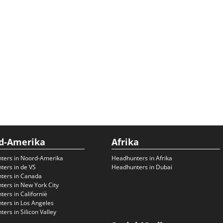
d-Amerika
Afrika
ters in Noord-Amerika
Headhunters in Afrika
ers in de VS
Headhunters in Dubai
ters in Canada
ers in New York City
ers in Californië
ers in Los Angeles
ers in Silicon Valley