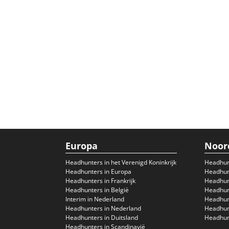
Europa
Noor
Headhunters in het Verenigd Koninkrijk
Headhun
Headhunters in Europa
Headhunt
Headhunters in Frankrijk
Headhun
Headhunters in België
Headhunt
Interim in Nederland
Headhunt
Headhunters in Nederland
Headhunt
Headhunters in Duitsland
Headhunt
Headhunters in Scandinavië