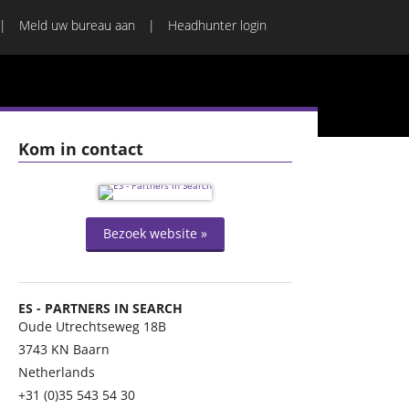
Meld uw bureau aan
Headhunter login
Kom in contact
Bezoek website »
ES - PARTNERS IN SEARCH
Oude Utrechtseweg 18B
3743 KN
Baarn
Netherlands
+31 (0)35 543 54 30