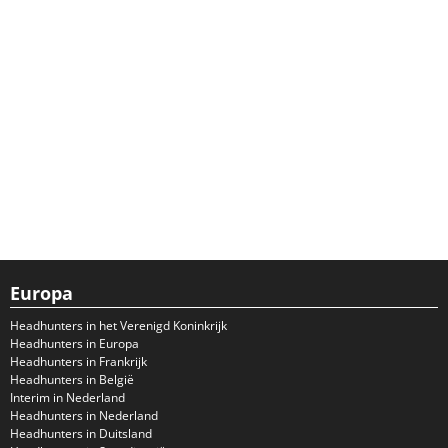
Europa
Headhunters in het Verenigd Koninkrijk
Headhunters in Europa
Headhunters in Frankrijk
Headhunters in België
Interim in Nederland
Headhunters in Nederland
Headhunters in Duitsland