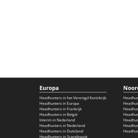
Europa
Noor
Headhunters in het Verenigd Koninkrijk
Headhun
Headhunters in Europa
Headhunt
Headhunters in Frankrijk
Headhun
Headhunters in België
Headhunt
Interim in Nederland
Headhunt
Headhunters in Nederland
Headhunt
Headhunters in Duitsland
Headhunt
Headhunters in Scandinavië