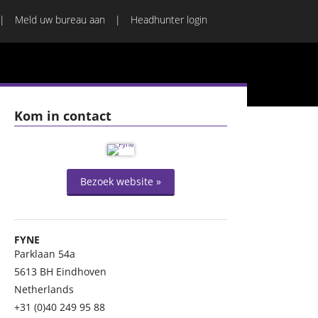
Meld uw bureau aan
Headhunter login
Kom in contact
Bezoek website »
FYNE
Parklaan 54a
5613 BH
Eindhoven
Netherlands
+31 (0)40 249 95 88