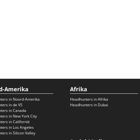
d-Amerika
Afrika
ters in Noord-Amerika
Headhunters in Afrika
ers in de VS
Headhunters in Dubai
ters in Canada
ers in New York City
ers in Californië
ers in Los Angeles
ers in Silicon Valley