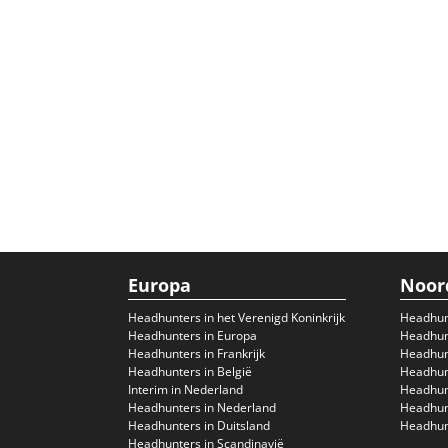
Europa
Noor
Headhunters in het Verenigd Koninkrijk
Headhun
Headhunters in Europa
Headhunt
Headhunters in Frankrijk
Headhun
Headhunters in België
Headhunt
Interim in Nederland
Headhunt
Headhunters in Nederland
Headhunt
Headhunters in Duitsland
Headhunt
Headhunters in Scandinavië