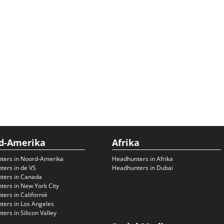
d-Amerika
Afrika
ters in Noord-Amerika
Headhunters in Afrika
ers in de VS
Headhunters in Dubai
ters in Canada
ers in New York City
ers in Californië
ers in Los Angeles
ers in Silicon Valley