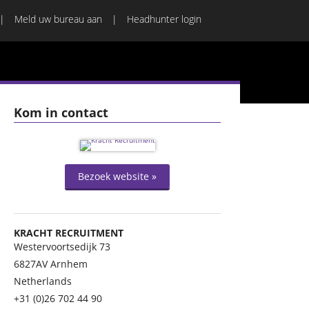
Meld uw bureau aan
Headhunter login
Kom in contact
Bezoek website »
KRACHT RECRUITMENT
Westervoortsedijk 73
6827AV
Arnhem
Netherlands
+31 (0)26 702 44 90