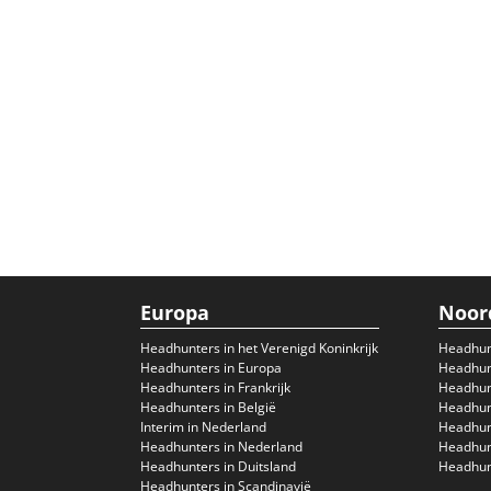
Europa
Noor
Headhunters in het Verenigd Koninkrijk
Headhun
Headhunters in Europa
Headhunt
Headhunters in Frankrijk
Headhun
Headhunters in België
Headhunt
Interim in Nederland
Headhunt
Headhunters in Nederland
Headhunt
Headhunters in Duitsland
Headhunt
Headhunters in Scandinavië