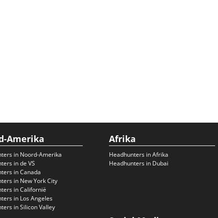
d-Amerika
Afrika
ters in Noord-Amerika
Headhunters in Afrika
ers in de VS
Headhunters in Dubai
ters in Canada
ers in New York City
ers in Californië
ers in Los Angeles
ers in Silicon Valley