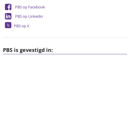
PBS op Facebook
PBS op Linkedin
PBS op X
PBS is gevestigd in: