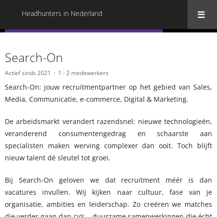
Headhunters in Nederland
« Terug naar alle Headhunters in Nederland
Search-On
Actief sinds 2021
1 - 2 medewerkers
Search-On: jouw recruitmentpartner op het gebied van Sales,
Media, Communicatie, e-commerce, Digital & Marketing.
De arbeidsmarkt verandert razendsnel: nieuwe technologieën,
veranderend consumentengedrag en schaarste aan
specialisten maken werving complexer dan ooit. Toch blijft
nieuw talent dé sleutel tot groei.
Bij Search-On geloven we dat recruitment méér is dan
vacatures invullen. Wij kijken naar cultuur, fase van je
organisatie, ambities en leiderschap. Zo creëren we matches
die verder gaan dan cv’s – duurzame samenwerkingen die écht