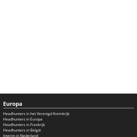
Europa
Headhunters in het Verenigd Koninkrijk
Headhunters in Europa
Headhunters in Frankrijk
Headhunters in België
Interim in Nederland