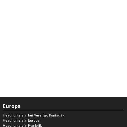
Europa
Headhunters in het Verenigd Koninkrijk
Headhunters in Europa
Headhunters in Frankrijk