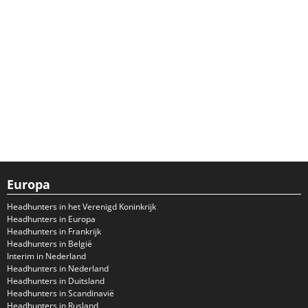
Europa
Headhunters in het Verenigd Koninkrijk
Headhunters in Europa
Headhunters in Frankrijk
Headhunters in België
Interim in Nederland
Headhunters in Nederland
Headhunters in Duitsland
Headhunters in Scandinavië
Headhunters in Rusland